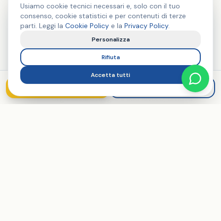
Usiamo cookie tecnici necessari e, solo con il tuo
consenso, cookie statistici e per contenuti di terze
parti. Leggi la
Cookie Policy
e la
Privacy Policy
.
10 min
Personalizza
Porta una sfida
Rifiuta
Qualcuno presenta un bisogno reale:
un'associazione che ha bisogno di un
Accetta tutti
sito, un volontario che vuole
Iscriviti
Proponi problema
organizzare meglio il suo lavoro, un'idea
da rendere concreta.
50 min
Costruiamo insieme
In diretta, con strumenti accessibili,
costruiamo una soluzione digitale. Tutto